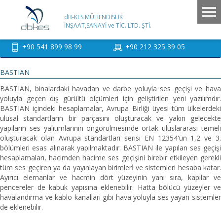
dB-KES MÜHENDİSLİK
İNŞAAT,SANAYİ ve TİC. LTD. ŞTİ.
+90 541 899 98 99
+90 212 325 39 05
BASTIAN
BASTIAN, binalardaki havadan ve darbe yoluyla ses geçişi ve hava
yoluyla geçen dış gürültü ölçümleri için geliştirilen yeni yazılımdır.
BASTIAN içindeki hesaplamalar, Avrupa Birliği üyesi tüm ülkelerdeki
ulusal standartların bir parçasını oluşturacak ve yakın gelecekte
yapıların ses yalıtımlarının öngörülmesinde ortak uluslararası temeli
oluşturacak olan Avrupa standartları serisi EN 12354'ün 1,2 ve 3.
bölümleri esas alınarak yapılmaktadır. BASTIAN ile yapılan ses geçişi
hesaplamaları, hacimden hacime ses geçişini birebir etkileyen gerekli
tüm ses geçiren ya da yayınlayan birimlerİ ve sistemleri hesaba katar.
Ayırıcı elemanlar ve hacmin dört yüzeyinin yanı sıra, kapılar ve
pencereler de kabuk yapısına eklenebilir. Hatta bölücü yüzeyler ve
havalandırma ve kablo kanalları gibi hava yoluyla ses yayan sistemler
de eklenebilir.