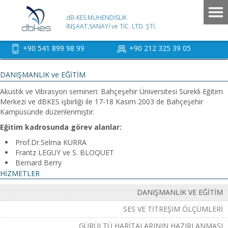
dB-KES MÜHENDİSLİK
İNŞAAT,SANAYİ ve TİC. LTD. ŞTİ.
+90 541 899 98 99
+90 212 325 39 05
DANIŞMANLIK ve EĞİTİM
Akustik ve Vibrasyon semineri: Bahçeşehir Üniversitesi Sürekli Eğitim
Merkezi ve dBKES işbirliği ile 17-18 Kasım 2003 de Bahçeşehir
Kampüsünde düzenlenmiştir.
Eğitim kadrosunda görev alanlar:
Prof.Dr.Selma KURRA
Frantz LEGUY ve S. BLOQUET
Bernard Berry
HİZMETLER
DANIŞMANLIK VE EĞITIM
SES VE TITREŞIM ÖLÇÜMLERI
GÜRÜLTÜ HARITALARININ HAZIRLANMASI