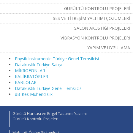
GÜRÜLTÜ KONTROLU PROJELERI
SES VE TITREŞIM YALITIMI ÇÖZÜMLERI
SALON AKUSTIĞI PROJELERI
VIBRASYON KONTROLU PROJELERI
YAPIM VE UYGULAMA
Physik Instrumente Türkiye Genel Temsilcisi
Datakustik Türkiye Satışı
MİKROFONLAR
KALİBRATÖRLER
KABLOLAR
Datakustik Türkiye Genel Temsilcisi
dB-Kes Mühendislik
Gürültü Haritası ve Engel Tasarımı Yazılmı
Gürültü Kontrolu Projeleri
Mekanik Ölçüm Sistemleri