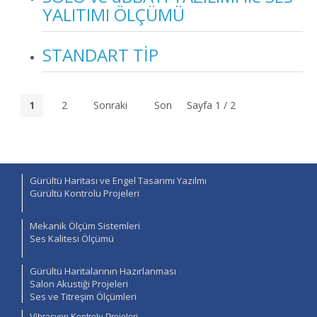
YALITIMI ÖLÇÜMÜ
STANDART TİP
1
2
Sonraki
Son
Sayfa 1 / 2
Gürültü Haritası ve Engel Tasarımı Yazılmı
Gürültü Kontrolu Projeleri
Mekanik Ölçüm Sistemleri
Ses Kalitesi Ölçümü
Gürültü Haritalarının Hazırlanması
Salon Akustiği Projeleri
Ses ve Titreşim Ölçümleri