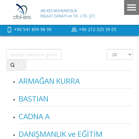
dB-KES MÜHENDİSLİK
İNŞAAT,SANAYİ ve TİC. LTD. ŞTİ.
+90 541 899 98 99
+90 212 325 39 05
Başlığın
Görüntüleme
parçasını
Sayısı
giriniz.
ARMAĞAN KURRA
BASTIAN
CADNA A
DANIŞMANLIK ve EĞİTİM